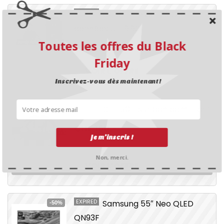
EXPIRED
CH en illimité | 20 GB
données UE 19.90
Toutes les offres du Black
CHF 19.90
Friday
VOIR L’OFFRE
Inscrivez-vous dès maintenant !
EXPIRED
CHF 30.- sur bon demi-tarif
-16%
CHF 160.-
CHF 190.-¹
Je m’inscris !
Non, merci.
VOIR L’OFFRE
EXPIRED
Samsung 55″ Neo QLED
-50%
QN93F