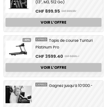
(13″, M3, 512 Go)
CHF 899.95
CHF 999.95¹
VOIR L’OFFRE
EXPIRED
Tapis de course Tunturi
-40%
Platinum Pro
CHF 3599.40
CHF 5999.-¹
VOIR L’OFFRE
EXPIRED
Gagnez jusqu’à 10’000.-