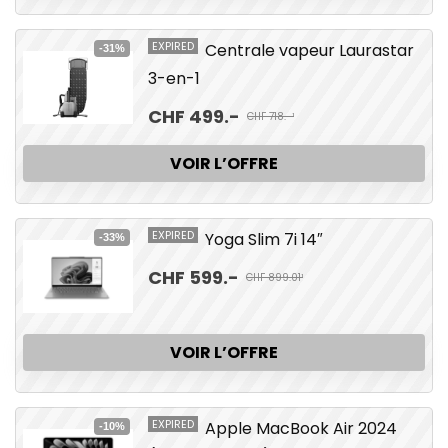
EXPIRED
Centrale vapeur Laurastar
-31%
3-en-1
CHF 499.-
CHF 718.-¹
VOIR L’OFFRE
EXPIRED
Yoga Slim 7i 14″
-33%
CHF 599.-
CHF 899.01¹
VOIR L’OFFRE
EXPIRED
Apple MacBook Air 2024
-10%