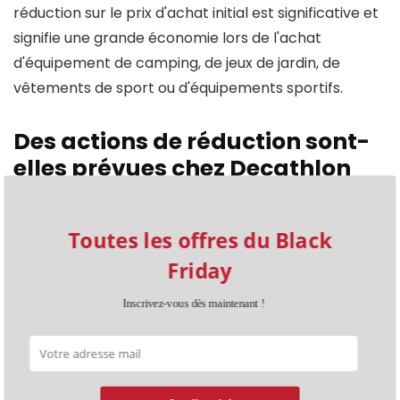
réduction sur le prix d'achat initial est significative et
signifie une grande économie lors de l'achat
d'équipement de camping, de jeux de jardin, de
vêtements de sport ou d'équipements sportifs.
Des actions de réduction sont-
elles prévues chez Decathlon
pour le Black Friday en 2026 ?
Toutes les offres du Black
Comme il y a eu de très hauts rabais chez Decathlon
Friday
lors du Black Friday l'année passée, nous pouvons
très probablement nous attendre à des réductions
Inscrivez-vous dès maintenant !
attrayantes cette année également. Ainsi, en 2026,
les rabais pourraient à nouveau concerner divers
articles dans le magasin en ligne. Bien que nous ne
sachions pas si les rabais seront aussi élevés que par