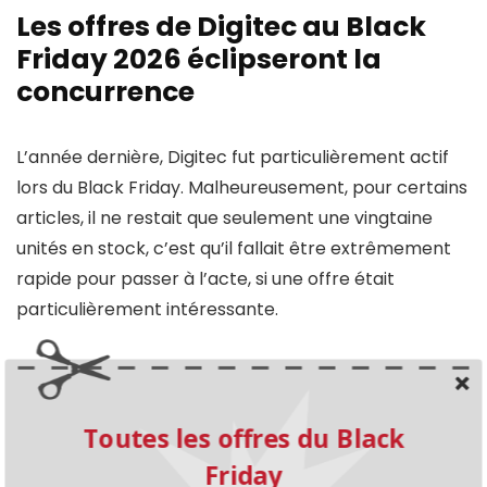
Les offres de Digitec au Black
Friday 2026 éclipseront la
concurrence
L’année dernière, Digitec fut particulièrement actif
lors du Black Friday. Malheureusement, pour certains
articles, il ne restait que seulement une vingtaine
unités en stock, c’est qu’il fallait être extrêmement
rapide pour passer à l’acte, si une offre était
particulièrement intéressante.
On peut encore trouver sur Internet des
informations sur l’entreprise après le dernier
Black
Toutes les offres du Black
Friday
. Nous partons du principe que Digitec va
prendre en considération les opinions des clients et
Friday