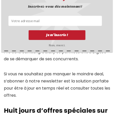
offrira soit des remises plus élevées, soit multiplier le
Inscrivez-vous dès maintenant !
nombre d’unités par produit. Selon toute probabilité,
on pourrait s’attendre à ce que les offres de Digitec
pour le Black Friday 2026 s’épuisent à nouveau en
peu de temps. On peut également s’attendre à ce
Je m’inscris !
qu’il y ait après le Black Friday des offres toutes les
heures. Des offres sur le notebook Microsoft Surface
Non, merci.
Pro ou le Samsung Galaxy S9 permettront à Digitec
de se démarquer de ses concurrents.
Si vous ne souhaitez pas manquer le moindre deal,
s’abonner à notre newsletter est la solution parfaite
pour être à jour en temps réel et consulter toutes les
offres.
Huit jours d’offres spéciales sur