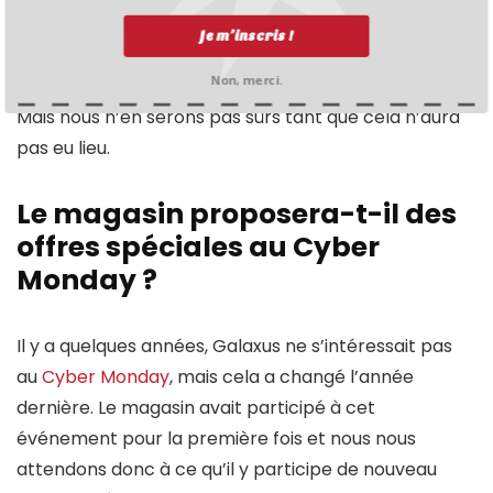
boutique avait également inclus le Cyber Monday
Je m’inscris !
pour la première fois l’année dernière, il semble
Non, merci.
évident qu’il y aura également une Cyber Week 2026.
Mais nous n’en serons pas sûrs tant que cela n’aura
pas eu lieu.
Le magasin proposera-t-il des
offres spéciales au Cyber
Monday ?
Il y a quelques années, Galaxus ne s’intéressait pas
au
Cyber Monday
, mais cela a changé l’année
dernière. Le magasin avait participé à cet
événement pour la première fois et nous nous
attendons donc à ce qu’il y participe de nouveau