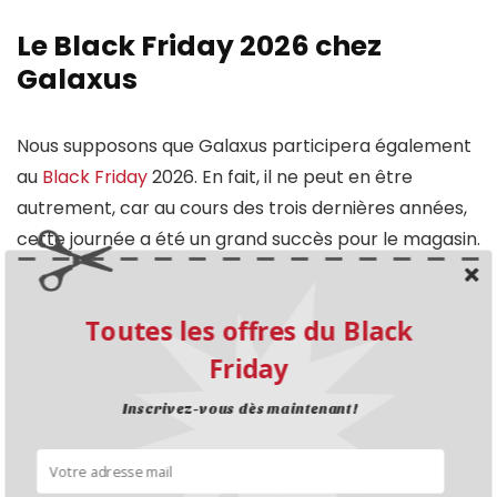
Le Black Friday 2026 chez
Galaxus
Nous supposons que Galaxus participera également
au
Black Friday
2026. En fait, il ne peut en être
autrement, car au cours des trois dernières années,
cette journée a été un grand succès pour le magasin.
On peut imaginer qu’il y aura à nouveau des ventes
flash, à partir de minuit. Ils seront alors à nouveau
Toutes les offres du Black
valables pour une journée ou jusqu’à épuisement du
stock. Si vous êtes rapide, vous pouvez faire de
Friday
bonnes affaires ici.
Inscrivez-vous dès maintenant !
Mais il est également possible que Galaxus fasse
mieux et annonce toute une Cyber Week. Comme la