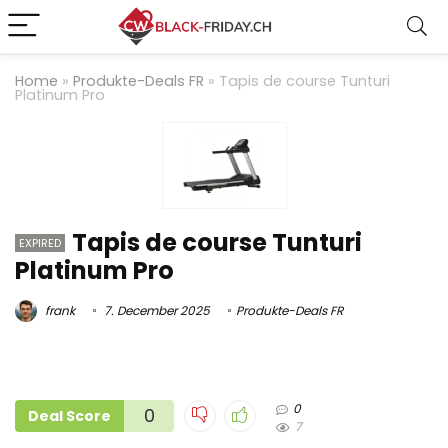
Home
»
Produkte-Deals FR
»
Tapis de course Tunturi
Platinum Pro
Tapis de course Tunturi
EXPIRED
Platinum Pro
frank
7. December 2025
Produkte-Deals FR
0
0
Deal Score
7