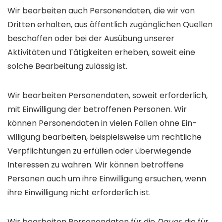
Wir bearbeiten auch Personen­daten, die wir von
Dritten erhalten, aus öffentlich zugäng­lichen Quellen
beschaffen oder bei der Ausübung unserer
Aktivitäten und Tätig­keiten erheben, soweit eine
solche Bearbeitung zulässig ist.
Wir bearbeiten Personen­daten, soweit erforderlich,
mit Ein­willigung der betroffenen Personen. Wir
können Personen­daten in vielen Fällen ohne Ein­
willigung bearbeiten, beispiels­weise um rechtliche
Ver­pflichtungen zu erfüllen oder über­wiegende
Interessen zu wahren. Wir können betroffene
Personen auch um ihre Ein­willigung ersuchen, wenn
Alle Deals & Alle Angebote
ihre Ein­willigung nicht erforder­lich ist.
Erhalte am Black Friday alle Deals & Angebote als einer der
ersten bequem per E-Mail
Wir bearbeiten Personen­daten für die
Dauer
, die für