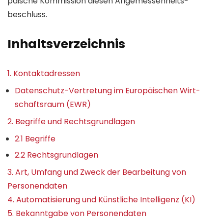
päische Kommission diesen Angemessen­heits­
beschluss.
Inhalts­verzeichnis
1. Kontakt­adressen
Daten­schutz-Vertretung im Europäischen Wirt­
schafts­raum (EWR)
2. Begriffe und Rechts­grundlagen
2.1 Begriffe
2.2 Rechts­grundlagen
3. Art, Umfang und Zweck der Bearbeitung von
Personen­daten
4. Auto­matisierung und Künst­liche Intelli­genz (KI)
5. Bekanntgabe von Personen­daten