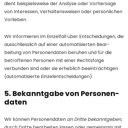
dient beispiels­weise der Analyse oder Vorher­sage
von Inter­essen, Verhaltens­weisen oder persön­lichen
Vor­lieben.
Wir informieren im Einzelfall über Entschei­dungen, die
ausschliess­lich auf einer auto­matisierten Bear­
beitung von Personen­daten beruhen und für die
betroffenen Personen mit einer Rechts­folge
verbunden sind oder sie erheblich beein­trächtigen
(auto­matisierte Einzel­entscheidungen).
5. Bekanntgabe von Personen­
daten
Wir können Personen­daten
an Dritte bekanntgeben
,
durch Dritte bearbeiten lassen oder gemeinsam mit