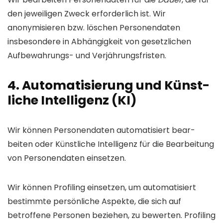
den jeweiligen Zweck erforderlich ist. Wir
anonymisieren bzw. löschen Personen­daten
Anmelden
insbesondere in Abhängigkeit von gesetzlichen
Aufbewahrungs- und Verjährungs­fristen.
Nein, danke
4. Auto­matisierung und Künst­
liche Intelli­genz (KI)
Wir können Personendaten automatisiert bear­
beiten oder Künst­liche Intelli­genz für die Bear­beitung
von Personen­daten ein­setzen.
Wir können Profiling einsetzen, um auto­matisiert
bestimmte persön­liche Aspekte, die sich auf
betroffene Personen beziehen, zu bewerten. Profiling