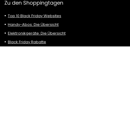
Zu den Shoppingtagen
Top 10 Black Friday Websites
Handy-Abos: Die Übersicht
Elektronikgeräte: Die Übersicht
Black Friday Rabatte
Autobahn Vignette Black Friday Angebote
Black Friday: Reisen, Flüge und Hotels
Black Friday 2026
Black Friday Deals
Tablet-Angebote am Black Friday
Affiliate Links: Wird eine Dienstleistung oder ein Produkt über
unsere Website eingekauft, erhalten wir dafür