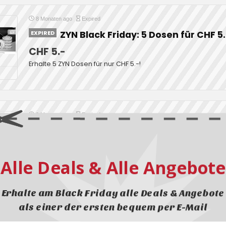
8 Monaten ago
Expired
EXPIRED
ZYN Black Friday: 5 Dosen für CHF 5
CHF 5.-
Erhalte 5 ZYN Dosen für nur CHF 5.-!
9 Monaten ago
Expired
EXPIRED
ZYN Black Friday: 5 Dosen für CHF 5
ZYN Black Friday: 5 Dosen für CHF 5.- Wähle dein bevorzugtes 
gesamte Nikotinbeutel-Sortiment. Jetzt kaufen
Alle Deals & Alle Angebote
Erhalte am Black Friday alle Deals & Angebote
als einer der ersten bequem per E-Mail
2 Jahren ago
Expired
EXPIRED