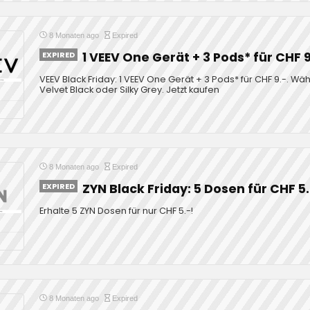
8 Monaten ago
Expired
EXPIRED
1 VEEV One Gerät + 3 Pods* für CHF 9
VEEV Black Friday: 1 VEEV One Gerät + 3 Pods* für CHF 9.-. Wäh
Velvet Black oder Silky Grey. Jetzt kaufen
8 Monaten ago
Expired
EXPIRED
ZYN Black Friday: 5 Dosen für CHF 5
Erhalte 5 ZYN Dosen für nur CHF 5.-!
8 Monaten ago
Expired