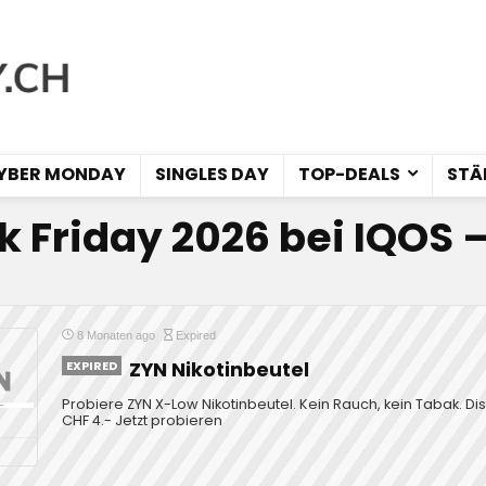
YBER MONDAY
SINGLES DAY
TOP-DEALS
STÄ
k Friday 2026 bei IQOS 
8 Monaten ago
Expired
EXPIRED
ZYN Nikotinbeutel
Probiere ZYN X-Low Nikotinbeutel. Kein Rauch, kein Tabak. Di
CHF 4.- Jetzt probieren