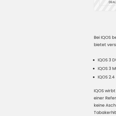
DEAL
Bei IQOS b
bietet ver
IQOS 3 
IQOS 3 Mu
IQOS 2.4 
IQOS wirbt
einer Refe
keine Asch
Tabakerhit