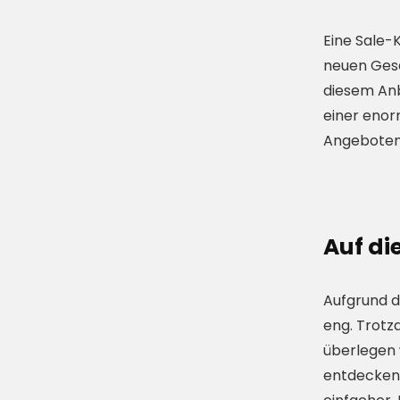
Eine Sale-
neuen Gese
diesem Anb
einer enor
Angeboten 
Auf di
Aufgrund d
eng. Trotz
überlegen 
entdecken 