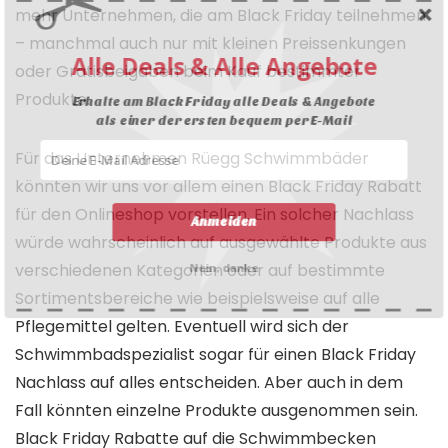
mehr Unternehmen, die am Black Friday teilnehmen
– manchmal auch nur mit kleinen Preissenkungen
Alle Deals & Alle Angebote
oder Gratisbeigaben beim Kauf bestimmter
Produkte.
Erhalte am Black Friday alle Deals & Angebote
als einer der ersten bequem per E-Mail
Für das Unternehmen Rüegg Schwimmbäder
könnten wir uns vor allem einen Black Friday Rabatt
für den Onlineshop vorstellen. Ein solcher Nachlass
Anmelden
würde wahrscheinlich auf ausgewählte Produkte aus
verschiedenen Kategorien oder auf bestimmte
Nein, danke
Sortimentsbereiche wie beispielsweise auf alle
Pflegemittel gelten. Eventuell wird sich der
Schwimmbadspezialist sogar für einen Black Friday
Nachlass auf alles entscheiden. Aber auch in dem
Fall könnten einzelne Produkte ausgenommen sein.
Black Friday Rabatte auf die Schwimmbecken