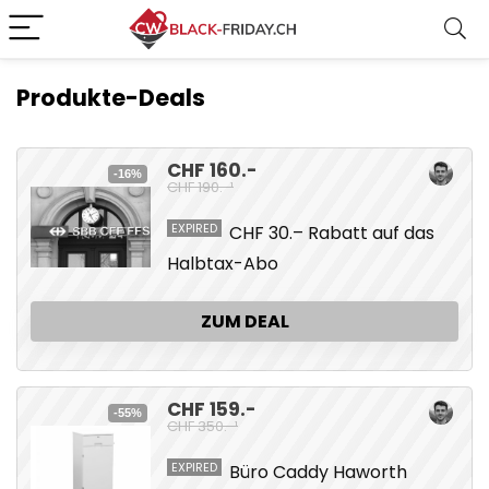
Produkte-Deals
CHF 160.-
-16%
CHF 190.-¹
EXPIRED
CHF 30.– Rabatt auf das
Halbtax-Abo
ZUM DEAL
CHF 159.-
-55%
CHF 350.-¹
EXPIRED
Büro Caddy Haworth