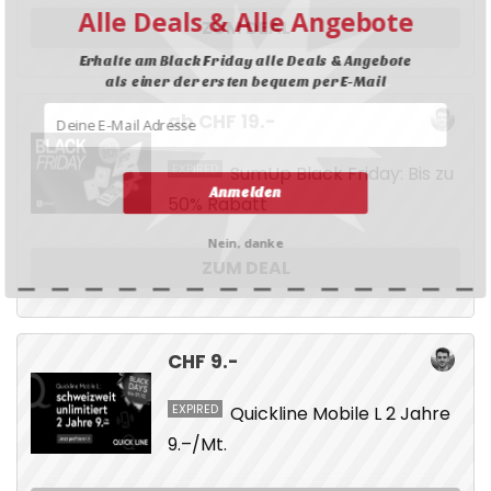
Alle Deals & Alle Angebote
ZUM DEAL
Erhalte am Black Friday alle Deals & Angebote
als einer der ersten bequem per E-Mail
ab CHF 19.-
EXPIRED
SumUp Black Friday: Bis zu
Anmelden
50% Rabatt
Nein, danke
ZUM DEAL
CHF 9.-
EXPIRED
Quickline Mobile L 2 Jahre
9.–/Mt.