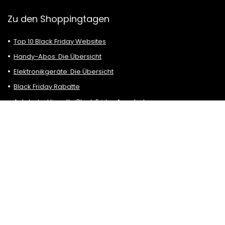
Zu den Shoppingtagen
Top 10 Black Friday Websites
Handy-Abos: Die Übersicht
Elektronikgeräte: Die Übersicht
Black Friday Rabatte
Autobahn Vignette Black Friday Angebote
Black Friday: Reisen, Flüge und Hotels
Black Friday 2026
Black Friday Deals
Tablet-Angebote am Black Friday