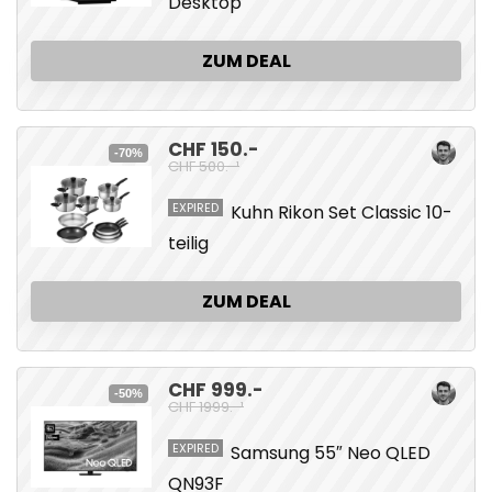
Desktop
ZUM DEAL
CHF 150.-
-70%
CHF 500.-¹
EXPIRED
Kuhn Rikon Set Classic 10-
teilig
ZUM DEAL
CHF 999.-
-50%
CHF 1999.-¹
EXPIRED
Samsung 55″ Neo QLED
QN93F