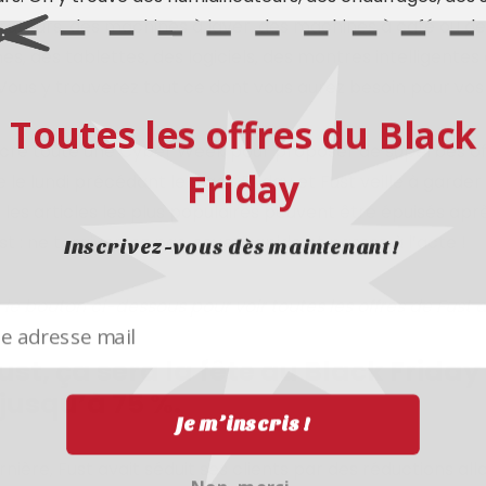
érateurs, des machines à laver, des machines à café ou d
s, des tablettes, des logiciels, des montres intelligente
: Vous y trouverez tout ce dont vous aurez besoin pour vos
Toutes les offres du Black
cre toute une Cyber Week pour proposer de superbes offres
Friday
e lundi précédant le Black Friday et Fust veille à garde
les articles les plus populaires peuvent être épuisés aprè
t : ne tergiversez pas, soyez rapide et passez à l’acte !
Inscrivez-vous dès maintenant !
 le bouton ci-dessous pour voir toutes les offres de Fust 
ust, ça sera la fête au Black Frida
 jusqu’à 75 %.
Je m’inscris !
nière, Fust avait séduit ses clients par des réductions al