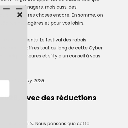
es robots ménagers, mais aussi des
s et bien d’autres choses encore. En somme, on
 tâches ménagères et pour vos loisirs.
 à ses clients. Le festival des rabais
r les mêmes offres tout au long de cette Cyber
s quelques heures et s’il y a un conseil à vous
au Black Friday 2026.
y 2026, avec des réductions
lant jusqu’à 75 %. Nous pensons que cette