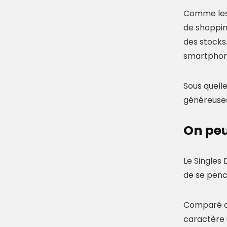
Comme les 
de shoppin
des stocks
smartphone
Sous quell
généreuses
On peu
Le Singles 
de se pench
Comparé au
caractère u