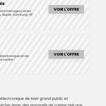
als
VOIR L'OFFRE
ectroménagers et les
s, Apple, Samsung, HP.
VOIR L'OFFRE
'électronique et de
e variée !
lectronique de loisir grand public et
èche-linge, des appareils de cuisine tels que