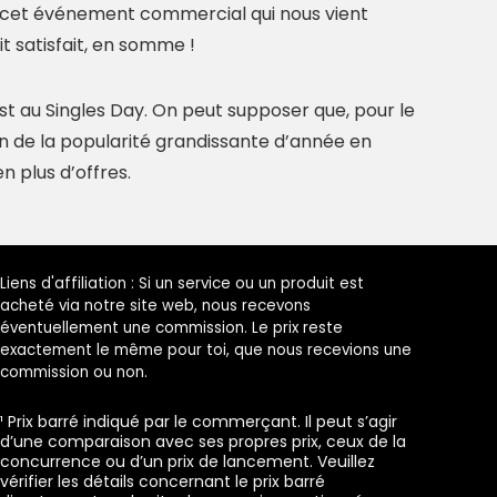
de cet événement commercial qui nous vient
t satisfait, en somme !
st au Singles Day. On peut supposer que, pour le
on de la popularité grandissante d’année en
n plus d’offres.
Liens d'affiliation : Si un service ou un produit est
acheté via notre site web, nous recevons
éventuellement une commission. Le prix reste
exactement le même pour toi, que nous recevions une
commission ou non.
¹ Prix barré indiqué par le commerçant. Il peut s’agir
d’une comparaison avec ses propres prix, ceux de la
concurrence ou d’un prix de lancement. Veuillez
vérifier les détails concernant le prix barré