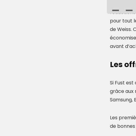
réduction 
réductions
pour tout l
de Weiss. O
économiser
avant d’ac
Les of
Si Fust est
grâce aux 
Samsung, 
Les premiè
de bonnes 