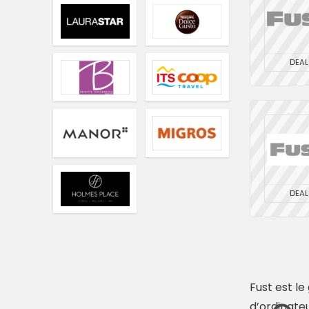
DEAL
DEAL
Fust est l
d’ordinateu