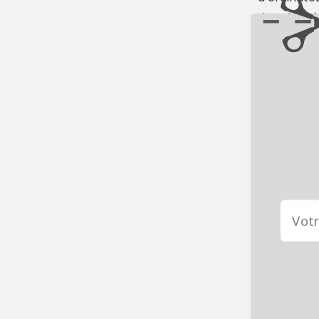
des réfrig
smartphone
peut dire 
Fust consa
commence l
Week. Mais 
donner c’es
Cliquez sur
Chez F
allant
L’année der