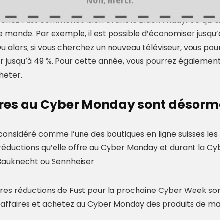
Non, merci.
de 75 % sera certainement maintenue au Black Friday 2026.
 chez Fust commence bien avant le Black Friday. Ce qui si
e monde. Par exemple, il est possible d’économiser jusqu’
u alors, si vous cherchez un nouveau téléviseur, vous pourr
 jusqu’à 49 %. Pour cette année, vous pourrez également 
heter.
fres au Cyber Monday sont désorma
 considéré comme l’une des boutiques en ligne suisses les 
réductions qu’elle offre au Cyber Monday et durant la Cy
Bauknecht ou Sennheiser
res réductions de Fust pour la prochaine Cyber Week sont
affaires et achetez au Cyber Monday des produits de mar