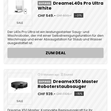
DreameL40s Pro Ultra
EXPIRED
White
CHF 549.-
-21%
CHF 699.-¹
SALE
Der L40s Pro Ultra ist ein leistungsstarker Saug- und
Wischroboter, der mit einer Selbstreinigungsfunktion für den
Wischmopp und einer Absaugstation für Staub und Wasser
ausgestattet ist.
ZUM DEAL
9 Monaten ago
Expired
DreameX50 Master
EXPIRED
Roboterstaubsauger
CHF 939.-
-15%
CHF 1’106.-¹
SALE
Dreame X50 Master: Kompakte Reinigungskraft für Ihr