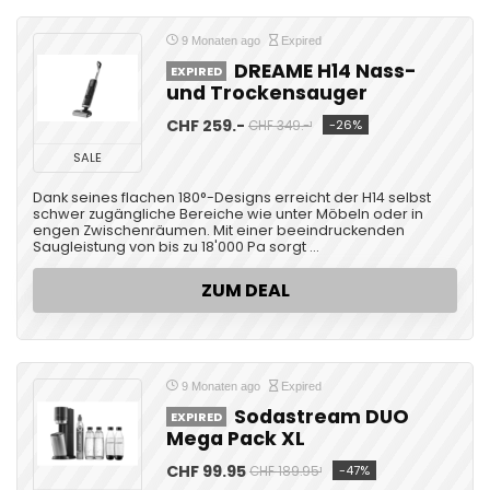
9 Monaten ago
Expired
DREAME H14 Nass-
EXPIRED
und Trockensauger
CHF 259.-
-26%
CHF 349.-¹
SALE
Dank seines flachen 180°-Designs erreicht der H14 selbst
schwer zugängliche Bereiche wie unter Möbeln oder in
engen Zwischenräumen. Mit einer beeindruckenden
Saugleistung von bis zu 18'000 Pa sorgt ...
ZUM DEAL
9 Monaten ago
Expired
Sodastream DUO
EXPIRED
Mega Pack XL
CHF 99.95
-47%
CHF 189.95¹