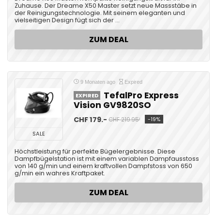
Zuhause. Der Dreame X50 Master setzt neue Massstäbe in
der Reinigungstechnologie. Mit seinem eleganten und
vielseitigen Design fügt sich der ...
ZUM DEAL
9 Monaten ago
Expired
TefalPro Express
EXPIRED
Vision GV9820SO
CHF 179.-
-19%
CHF 219.95¹
SALE
Höchstleistung für perfekte Bügelergebnisse. Diese
Dampfbügelstation ist mit einem variablen Dampfausstoss
von 140 g/min und einem kraftvollen Dampfstoss von 650
g/min ein wahres Kraftpaket.
ZUM DEAL