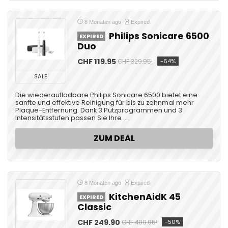
8 Monaten ago
Expired
Philips Sonicare 6500
EXPIRED
Duo
CHF 119.95
-64%
CHF 329.95¹
SALE
Die wiederaufladbare Philips Sonicare 6500 bietet eine
sanfte und effektive Reinigung für bis zu zehnmal mehr
Plaque-Entfernung. Dank 3 Putzprogrammen und 3
Intensitätsstufen passen Sie Ihre ...
ZUM DEAL
8 Monaten ago
Expired
KitchenAidK 45
EXPIRED
Classic
CHF 249.90
-50%
CHF 499.95¹