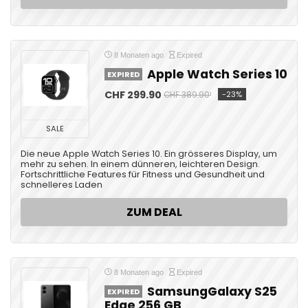
8 Monaten ago
Expired
Apple Watch Series 10
EXPIRED
CHF 299.90
-23%
CHF 389.90¹
SALE
Die neue Apple Watch Series 10. Ein grösseres Display, um
mehr zu sehen. In einem dünneren, leichteren Design.
Fortschrittliche Features für Fitness und Gesundheit und
schnelleres Laden
ZUM DEAL
8 Monaten ago
Expired
SamsungGalaxy S25
EXPIRED
Edge 256 GB