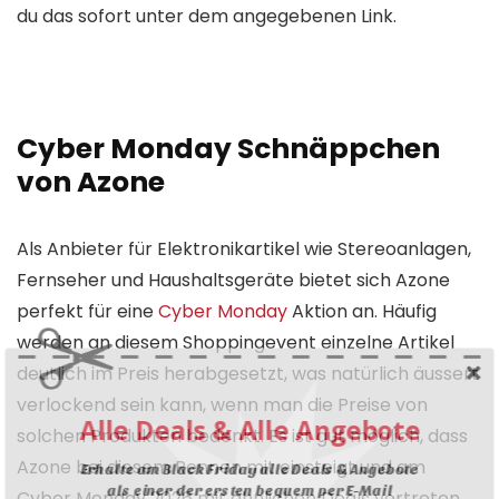
du das sofort unter dem angegebenen Link.
Cyber Monday Schnäppchen
von Azone
Als Anbieter für Elektronikartikel wie Stereoanlagen,
Fernseher und Haushaltsgeräte bietet sich Azone
perfekt für eine
Cyber Monday
Aktion an. Häufig
werden an diesem Shoppingevent einzelne Artikel
deutlich im Preis herabgesetzt, was natürlich äussert
verlockend sein kann, wenn man die Preise von
Alle Deals & Alle Angebote
solchen Produkten bedenkt. Es ist gut möglich, dass
Azone bei diesem Rennen mit einsteigt und am
Erhalte am Black Friday alle Deals & Angebote
als einer der ersten bequem per E-Mail
Cyber Monday 2026 mit ähnlichen Deals vertreten