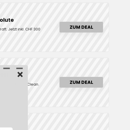
olute
ZUM DEAL
ft. Jetzt inkl. CHF 300
299!
ZUM DEAL
 Dyson V8 Total Clean.