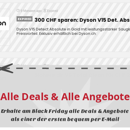
9 Monaten ago
Expired
EXPIRED
300 CHF sparen: Dyson V15 Det. Abs
Dyson V15 Detect Absolute in Gold mit leistungsstarker Saugkra
Preisvorteil. Exklusiv erhältlich bei Dyson.ch.
9 Monaten ago
Expired
EXPIRED
Sichere dir V8 Total Clean für CHF 
Nur noch heute: Sichere dir jetzt CHF 150 Preisvorteil auf den
Leistungsstark, vielseitig einsetzbar und leise.
Alle Deals & Alle Angebote
Erhalte am Black Friday alle Deals & Angebote
als einer der ersten bequem per E-Mail
9 Monaten ago
Expired
EXPIRED