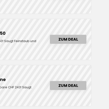
250
ZUM DEAL
0! Saugt Feinstaub und
ine
ZUM DEAL
pare CHF 243! Saugt