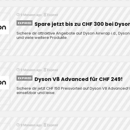
9 Monaten ago
Expired
EXPIRED
Spare jetzt bis zu CHF 300 bei Dyso
Sichere dir attraktive Angebote auf Dyson Airwrap i.d., Dyso
und viele weitere Produkte.
9 Monaten ago
Expired
EXPIRED
Dyson V8 Advanced für CHF 249!
Sichere dir jetzt CHF 150 Preisvorteil auf Dyson V8 Advanced! L
einsetzbar und leise.
9 Monaten ago
Expired