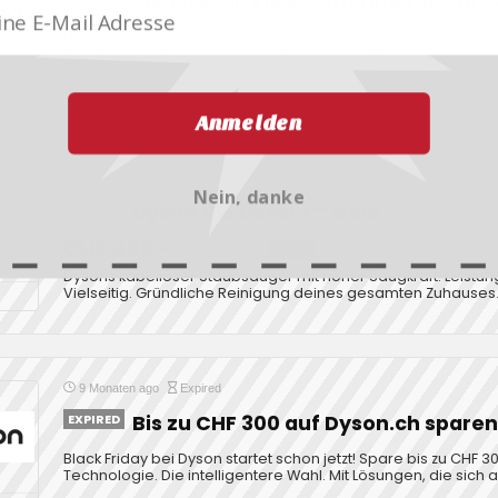
Sichere dir V10 Submarine für CHF 
Nur bis Donnerstag: Dysons leichtester Staubsauger wischt j
den Dyson V10 mit Submarine Nasswalze. Jetzt mit CHF 150 Pre
Anmelden
8 Monaten ago
Expired
Nein, danke
EXPIRED
Dyson V15 Detect™ Gold
CHF 499.-
CHF 799.-¹
-38%
Dysons kabelloser Staubsauger mit hoher Saugkraft. Leistungss
Vielseitig. Gründliche Reinigung deines gesamten Zuhauses
9 Monaten ago
Expired
EXPIRED
Bis zu CHF 300 auf Dyson.ch sparen
Black Friday bei Dyson startet schon jetzt! Spare bis zu CHF 
Technologie. Die intelligentere Wahl. Mit Lösungen, die sich