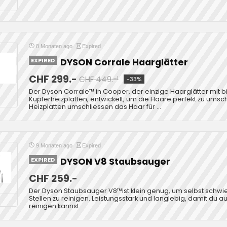
8 Monaten ago
Expired
EXPIRED
DYSON Corrale Haarglätter
CHF 299.-
CHF 449.-¹
-33%
Der Dyson Corrale™ in Cooper, der einzige Haarglätter mit
Kupferheizplatten, entwickelt, um die Haare perfekt zu ums
Heizplatten umschliessen das Haar für ...
9 Monaten ago
Expired
EXPIRED
DYSON V8 Staubsauger
CHF 259.-
Der Dyson Staubsauger V8™ist klein genug, um selbst schwi
Stellen zu reinigen. Leistungsstark und langlebig, damit du
reinigen kannst.