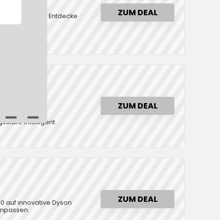
399
ZUM DEAL
etzt Hartböden. Entdecke
isvorteil!
ZUM DEAL
tark. Intelligent.
.
ZUM DEAL
300 auf innovative Dyson
 anpassen.