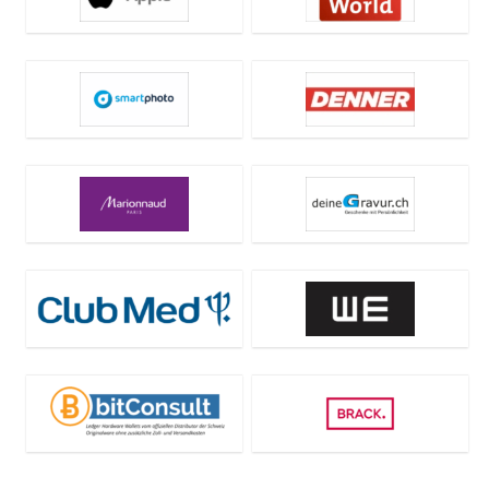
Alle Deals & Alle Angebote
Erhalte am Black Friday alle Deals & Angebote als einer der
ersten bequem per E-Mail
Anmelden
Nein, danke