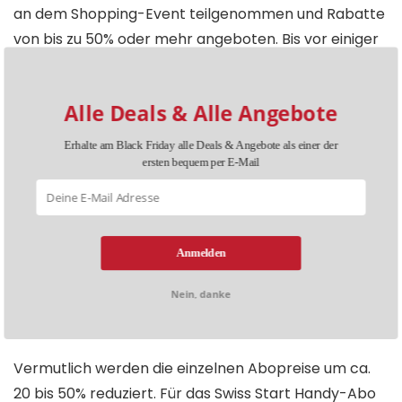
an dem Shopping-Event teilgenommen und Rabatte
von bis zu 50% oder mehr angeboten. Bis vor einiger
Zeit geschah das noch unter dem alten
Markennamen „M-Budget Mobile“. Doch auch wenn
Alle Deals & Alle Angebote
sich der Name der Marke mittlerweile geändert hat,
gehen wir davon aus, dass es am diesjährigen Black
Erhalte am Black Friday alle Deals & Angebote als einer der
Friday erneut zu guten Angeboten von Migros Mobile
ersten bequem per E-Mail
kommen wird. Welche Rabatte uns am
Black Friday
2026 erwarten, wissen wir allerdings nicht.
Grundsätzlich rechnen wir mit Nachlässen auf
Anmelden
mehrere Handy-Abos und Internet-Abos – eventuell
werden sogar sämtliche Abos mit einem Black Friday
Nein, danke
Rabatt versehen sein.
Vermutlich werden die einzelnen Abopreise um ca.
20 bis 50% reduziert. Für das Swiss Start Handy-Abo