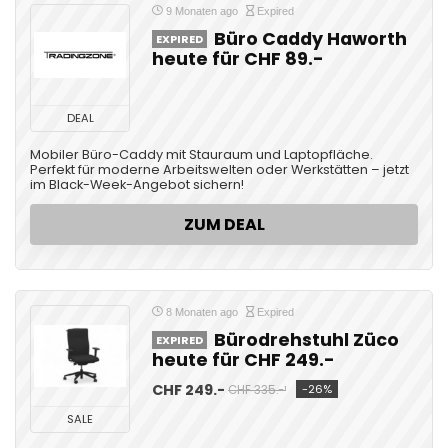
9 Monaten ago
Expired
Büro Caddy Haworth
EXPIRED
heute für CHF 89.-
DEAL
Mobiler Büro-Caddy mit Stauraum und Laptopfläche.
Perfekt für moderne Arbeitswelten oder Werkstätten – jetzt
im Black-Week-Angebot sichern!
ZUM DEAL
8 Monaten ago
Expired
Bürodrehstuhl Züco
EXPIRED
heute für CHF 249.-
CHF 249.-
-26%
CHF 335.-¹
SALE