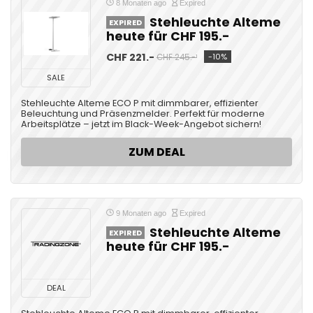
8 Monaten ago
Expired
Stehleuchte Alteme
EXPIRED
heute für CHF 195.-
CHF 221.-
-10%
CHF 245.-¹
SALE
Stehleuchte Alteme ECO P mit dimmbarer, effizienter
Beleuchtung und Präsenzmelder. Perfekt für moderne
Arbeitsplätze – jetzt im Black-Week-Angebot sichern!
ZUM DEAL
9 Monaten ago
Expired
Stehleuchte Alteme
EXPIRED
heute für CHF 195.-
DEAL