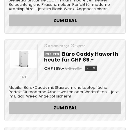
Stehleuchte Alteme ECO P mit dimmbarer, effizienter
Beleuchtung und Präsenzmelder. Perfekt für moderne
Arbeitsplätze – jetzt im Black-Week-Angebot sichern!
ZUM DEAL
8 Monaten ago
Expired
Büro Caddy Haworth
EXPIRED
heute für CHF 89.-
CHF 159.-
-55%
CHF 350.-¹
SALE
Mobiler Büro-Caddy mit Stauraum und Laptopfläche.
Perfekt für moderne Arbeitswelten oder Werkstätten – jetzt
im Black-Week-Angebot sichern!
ZUM DEAL