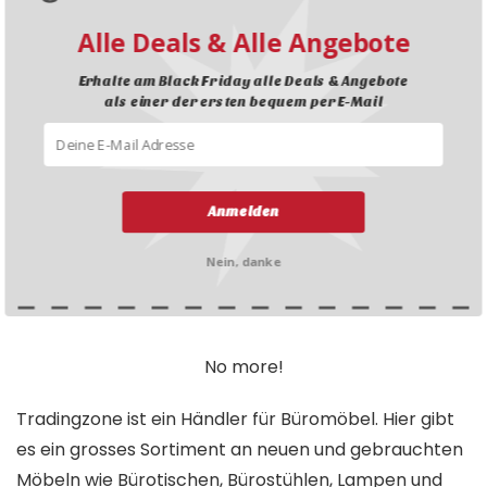
9 Monaten ago
Expired
Alle Deals & Alle Angebote
Sideboard System4
EXPIRED
nur heute CHF 770.-
Erhalte am Black Friday alle Deals & Angebote
als einer der ersten bequem per E-Mail
DEAL
Elegantes Sideboard aus schwarzem Stahl mit Schweizer
Design. Zeitlos, robust und funktional – jetzt exklusiv zum
Anmelden
Black Week Sonderpreis!
ZUM DEAL
Nein, danke
No more!
Tradingzone ist ein Händler für Büromöbel. Hier gibt
es ein grosses Sortiment an neuen und gebrauchten
Möbeln wie Bürotischen, Bürostühlen, Lampen und