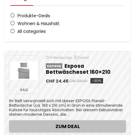
Produkte-Deals
Wohnen & Haushalt
All categories
8 Monaten ago
Expired
Esposa
EXPIRED
Bettwäscheset 160×210
CHF 24.45
-30%
CHF 34.90¹
SALE
Ihr Bett verwandelt sich mit dieser ESPOSA Flanell-
Bettwäsche (ca. 160 x 210 cm) in Grün in eine stimulierende
Kulisse für lauschiges Abschalten. Bei diesem Exklusivlabel
stehen moderne Dessins, die ...
ZUM DEAL