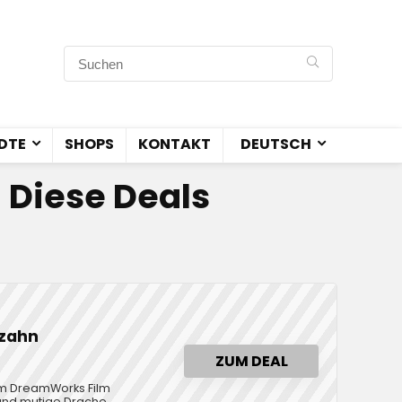
DTE
SHOPS
KONTAKT
DEUTSCH
– Diese Deals
ezahn
ZUM DEAL
im DreamWorks Film
 und mutige Drache