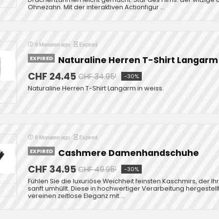
Ohnezahn. Mit der interaktiven Actionfigur ...
9 Monaten ago
Expired
EXPIRED
Naturaline Herren T-Shirt Langarm
CHF 24.45
CHF 34.95¹
-30%
Naturaline Herren T-Shirt Langarm in weiss.
9 Monaten ago
Expired
EXPIRED
Cashmere Damenhandschuhe
CHF 34.95
CHF 49.95¹
-30%
Fühlen Sie die luxuriöse Weichheit feinsten Kaschmirs, der 
sanft umhüllt. Diese in hochwertiger Verarbeitung hergeste
vereinen zeitlose Eleganz mit ...