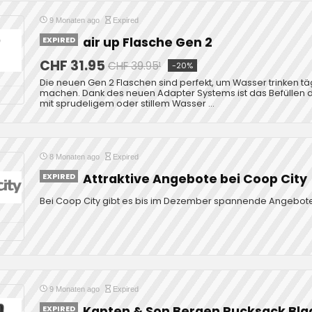
9 Monaten ago
Expired
EXPIRED
air up Flasche Gen 2
CHF 31.95
CHF 39.95¹
-20%
Die neuen Gen 2 Flaschen sind perfekt, um Wasser trinken täg
machen. Dank des neuen Adapter Systems ist das Befüllen d
mit sprudeligem oder stillem Wasser ...
8 Monaten ago
Expired
EXPIRED
Attraktive Angebote bei Coop City
Bei Coop City gibt es bis im Dezember spannende Angebote
9 Monaten ago
Expired
EXPIRED
Kapten & Son Bergen Rucksack Bla