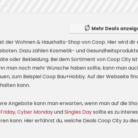
Erhalte am Black Friday alle Deals & Angebote als einer der
ersten bequem per E-Mail
Mehr Deals anzeig
ist der Wohnen & Haushalts-Shop von Coop. Hier wird dir
eboten. Dazu zählen Kosmetik- und Gesundheitsprodukte 
te oder Bekleidung. Bei dem Sortiment von Coop City is
Anmelden
enn man noch mehr Wünsche haben sollte, kann man auc
uen, zum Beispiel Coop Bau+Hobby. Auf der Webseite fin
halten kann.
Nein, danke
ere Angebote kann man erwarten, wenn man auf die Sho
 Friday
,
Cyber Monday
und
Singles Day
sollte es zu inter
en kann. Hier erfährst du, welche Deals Coop City zu die