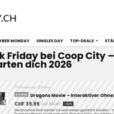
YBER MONDAY
SINGLES DAY
TOP-DEALS
STÄ
k Friday bei Coop City 
rten dich 2026
8 Monaten ago
Expired
EXPIRED
Dragons Movie – Interaktiver Ohn
CHF 35.95
CHF 59.95¹
-40%
Die Drachen sind wieder los und wollen gezähmt werden - 
Drachenzähmen leicht gemacht. Star des Films: der witzige