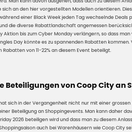
d. Man kann davon ausgehen, dass auch zu diesem Anla
e sich an den hier vorgestellten Modellen orientieren. Die
während einer Black Week jeden Tag wechselnde Deals p
und die diverse Rabattlandschaft angemessen berücksich
ay Aktion bis zum Cyber Monday verlängern, so dass man 
ngles Day könnte es zu spannenden Rabatten kommen. V
 Rabatten von 11-22% an diesem Event beteiligt.
e Beteiligungen von Coop City an
hat sich in der Vergangenheit nicht nur mit einer grosse
einer Beteiligung an Shoppingevents. Man kann daher d
riday 2026 beteiligen wird und dass man zu diesem Anla
r Shoppingsaison auch bei Warenhäusern wie Coop City se