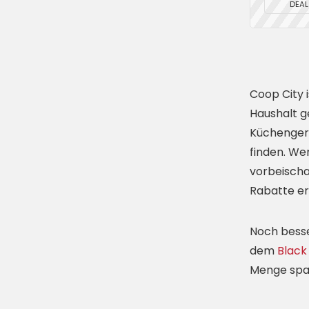
DEAL
Coop City 
Haushalt g
Küchengerä
finden. W
vorbeischa
Rabatte er
Noch bess
dem
Black
Menge spar