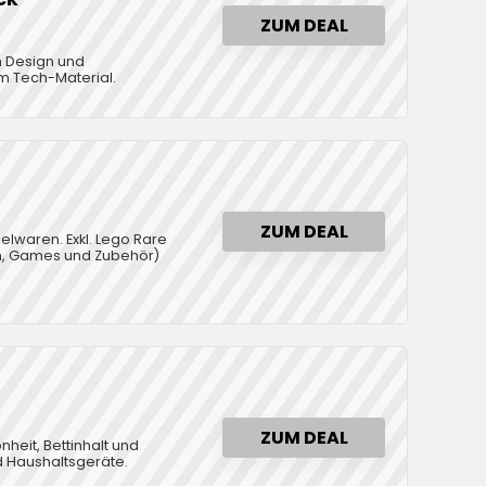
ZUM DEAL
m Design und
m Tech-Material.
ZUM DEAL
ielwaren. Exkl. Lego Rare
en, Games und Zubehör)
%
ZUM DEAL
nheit, Bettinhalt und
d Haushaltsgeräte.