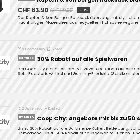
CHF 83.90
CHF 119.90¹
-30%
Der Kapten & Son Bergen Rucksack überzeugt mit stylische
nachhaltigen Materialien aus recyceltem PET sowie vegane
9 Monaten ago
Expired
EXPIRED
30% Rabatt auf alle Spielwaren
Bei Coop City gibt es bis am 16.11.2025 30% Rabatt auf alle Sp
Sets, Papeterie-Artikel und Gaming-Produkte (Spielkonsol
2 Jahren ago
Expired
EXPIRED
Coop City: Angebote mit bis zu 50
Bis zu 30% Rabatt auf die Sortimente Koffer, Bekleidung, Schö
Alle Deals & Alle Angebote
Bettwäsche. Bis zu 50% Rabatt auf ausgewählte Küchen- un