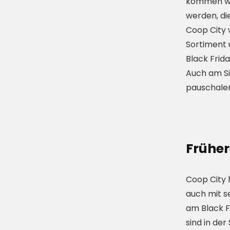
kommen wir
werden, di
Coop City 
Sortiment 
Black Frid
Auch am Si
pauschalen
Früher
Coop City 
auch mit s
am Black F
sind in de