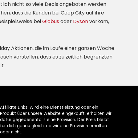
tlich nicht so viele Deals angeboten werden
en, dass die Kunden bei Coop City auf ihre
eispielsweise bei
Globus
oder
Dyson
vorkam,
riday Aktionen, die im Laufe einer ganzen Woche
uch vorstellen, dass es zu zeitlich begrenzten
t.
Affiliate Links: Wird eine Dienstleistung oder ein
Produkt über unsere Website eingekauft, erhalten wir
dafür gegebenenfalls eine Provision. Der Preis bleibt
für dich genau gleich, ob wir eine Provision erhalten
oder nicht.