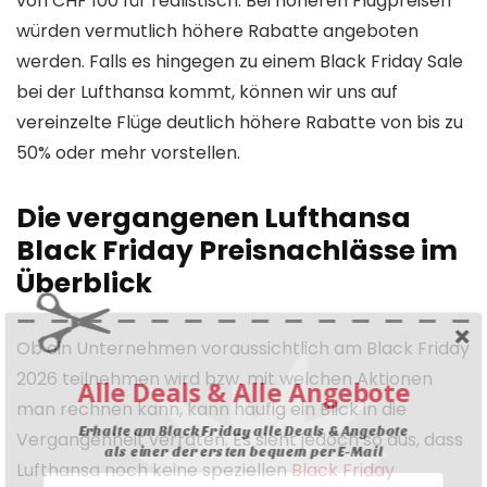
von CHF 100 für realistisch. Bei höheren Flugpreisen
würden vermutlich höhere Rabatte angeboten
werden. Falls es hingegen zu einem Black Friday Sale
bei der Lufthansa kommt, können wir uns auf
vereinzelte Flüge deutlich höhere Rabatte von bis zu
50% oder mehr vorstellen.
Die vergangenen Lufthansa
Black Friday Preisnachlässe im
Überblick
Ob ein Unternehmen voraussichtlich am Black Friday
2026 teilnehmen wird bzw. mit welchen Aktionen
Alle Deals & Alle Angebote
man rechnen kann, kann häufig ein Blick in die
Erhalte am Black Friday alle Deals & Angebote
Vergangenheit verraten. Es sieht jedoch so aus, dass
als einer der ersten bequem per E-Mail
Lufthansa noch keine speziellen
Black Friday