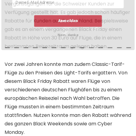
Vergünstigungen für die Schweizer Kunden zur
Verfügung gestellt hat. Es gab jedoch schon häufiger
Rabatte für Kunden aus Deutschland. Beispielsweise
Anmelden
gab es an einem vergangenen Black Friday einen
Nein, danke
Rabatt in Höhe von 30 Euro auf Flüge, die in einem
bestimmten Reisezeitraum gelegen haben.
Vor zwei Jahren konnte man zudem Classic-Tarif-
Flüge zu den Preisen des Light-Tarifs ergattern. Von
diesem Black Friday Rabatt waren Flüge von
verschiedenen deutschen Flughäfen bis zu einem
europäischen Reiseziel nach Wahl betroffen. Die
Flüge mussten in einem bestimmten Zeitraum
stattfinden. Nutzen konnte man den Rabatt während
des ganzen Black Weekends sowie am Cyber
Monday.