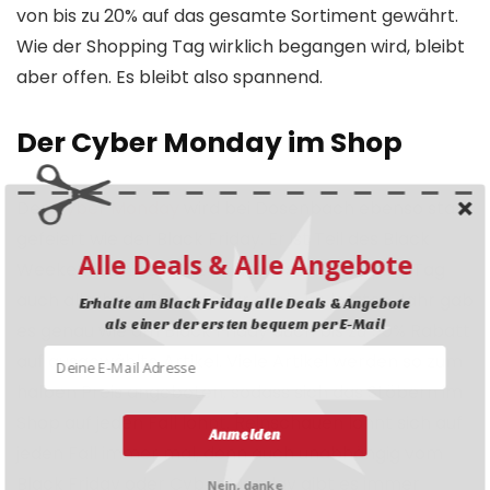
von bis zu 20% auf das gesamte Sortiment gewährt.
Wie der Shopping Tag wirklich begangen wird, bleibt
aber offen. Es bleibt also spannend.
Der Cyber Monday im Shop
Der
Cyber Monday
wird bei Dosenbach ebenso stark
gefeiert wie der Black Friday. Er ist Teil des Black
Alle Deals & Alle Angebote
Weekends und so gibt es an diesem Shopping Tag
auch allerhand Rabatte für euch. Im letzten Jahr gab
Erhalte am Black Friday alle Deals & Angebote
als einer der ersten bequem per E-Mail
es genau wie am Black Friday auch bis zu 50% Rabatt
auf ausgewählte Artikel. Viele Artikel werden so zum
halben Preis angeboten, sodass sich das Stöbern im
Shop auf jeden Fall lohnt. Reinschauen lohnt sich auf
Anmelden
jeden Fall immer mal, denn auch unabhängig vom
Black Friday oder Cyber Monday gibt es immer
Nein, danke